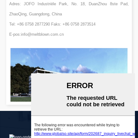
Adres: JOFO Industriële Park, No. 18, DuanZhou 8ste Pad,
ZhaoQing, Guangdong, China
Tel: +86 0758 2877290 Faks: +86 0758 2873514
E-pos:
info@meltblown.com.cn