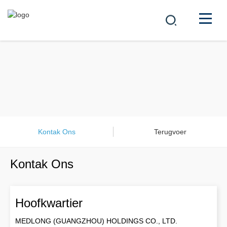
MAATSKAPPY
PRODUKTE
中文
OPLOSSINGS
NUUS
Kontak Ons
Terugvoer
LOOPBAAN
Kontak Ons
KONTAK
Hoofkwartier
MEDLONG (GUANGZHOU) HOLDINGS CO., LTD.