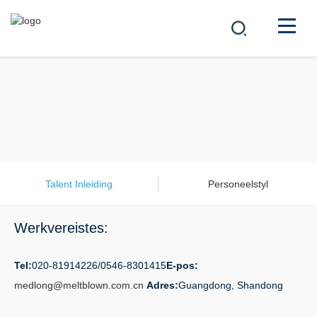
MAATSKAPPY
PRODUKTE
中文
OPLOSSINGS
NUUS
Talent Inleiding
Personeelstyl
LOOPBAAN
Werkvereistes:
KONTAK
Tel:
020-81914226/0546-8301415
E-pos:
medlong@meltblown.com.cn
Adres:
Guangdong, Shandong