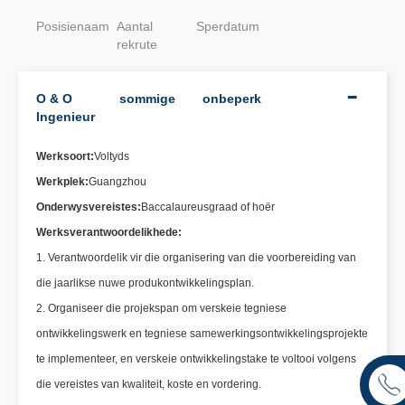
Posisienaam
Aantal
Sperdatum
rekrute
O & O
sommige
onbeperk
Ingenieur
Werksoort:
Voltyds
Werkplek:
Guangzhou
Onderwysvereistes:
Baccalaureusgraad of hoër
Werksverantwoordelikhede:
1. Verantwoordelik vir die organisering van die voorbereiding van
die jaarlikse nuwe produkontwikkelingsplan.
2. Organiseer die projekspan om verskeie tegniese
ontwikkelingswerk en tegniese samewerkingsontwikkelingsprojekte
te implementeer, en verskeie ontwikkelingstake te voltooi volgens
die vereistes van kwaliteit, koste en vordering.