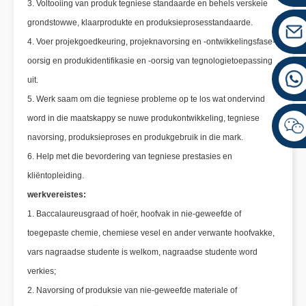
3. Voltooiing van produk tegniese standaarde en behels verskeie
grondstowwe, klaarprodukte en produksieprosesstandaarde.
4. Voer projekgoedkeuring, projeknavorsing en -ontwikkelingsfase-
oorsig en produkidentifikasie en -oorsig van tegnologietoepassing
uit.
5. Werk saam om die tegniese probleme op te los wat ondervind
word in die maatskappy se nuwe produkontwikkeling, tegniese
navorsing, produksieproses en produkgebruik in die mark.
6. Help met die bevordering van tegniese prestasies en
kliëntopleiding.
werkvereistes:
1. Baccalaureusgraad of hoër, hoofvak in nie-geweefde of
toegepaste chemie, chemiese vesel en ander verwante hoofvakke,
vars nagraadse studente is welkom, nagraadse studente word
verkies;
2. Navorsing of produksie van nie-geweefde materiale of