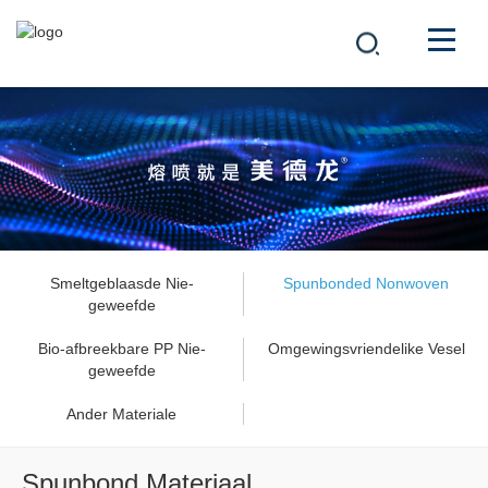
MAATSKAPPY
PRODUKTE
中文
OPLOSSINGS
NUUS
Smeltgeblaasde Nie-
Spunbonded Nonwoven
geweefde
LOOPBAAN
Bio-afbreekbare PP Nie-
Omgewingsvriendelike Vesel
geweefde
KONTAK
Ander Materiale
Spunbond Materiaal