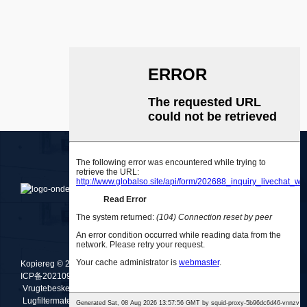
Kopiereg © 2010-2025 Medlong (Guangzhou) Holdings Co., Ltd.
粤
ICP备2021096675号-1
Aanbevole Produkte
,
Werfkaart
,
Vrugtebeskermingsstof
,
Filtermembraanmateriaal
,
Lugfiltermateriaal
,
smeltgeblaas
,
Nie-geweef
,
All Purpose Garden