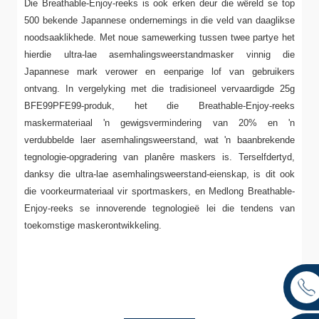
Die Breathable-Enjoy-reeks is ook erken deur die wêreld se top
500 bekende Japannese ondernemings in die veld van daaglikse
noodsaaklikhede. Met noue samewerking tussen twee partye het
hierdie ultra-lae asemhalingsweerstandmasker vinnig die
Japannese mark verower en eenparige lof van gebruikers
ontvang. In vergelyking met die tradisioneel vervaardigde 25g
BFE99PFE99-produk, het die Breathable-Enjoy-reeks
maskermateriaal 'n gewigsvermindering van 20% en 'n
verdubbelde laer asemhalingsweerstand, wat 'n baanbrekende
tegnologie-opgradering van planêre maskers is. Terselfdertyd,
danksy die ultra-lae asemhalingsweerstand-eienskap, is dit ook
die voorkeurmateriaal vir sportmaskers, en Medlong Breathable-
Enjoy-reeks se innoverende tegnologieë lei die tendens van
toekomstige maskerontwikkeling.