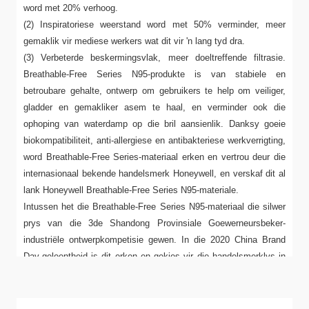
word met 20% verhoog.
(2) Inspiratoriese weerstand word met 50% verminder, meer
gemaklik vir mediese werkers wat dit vir 'n lang tyd dra.
(3) Verbeterde beskermingsvlak, meer doeltreffende filtrasie.
Breathable-Free Series N95-produkte is van stabiele en
betroubare gehalte, ontwerp om gebruikers te help om veiliger,
gladder en gemakliker asem te haal, en verminder ook die
ophoping van waterdamp op die bril aansienlik. Danksy goeie
biokompatibiliteit, anti-allergiese en antibakteriese werkverrigting,
word Breathable-Free Series-materiaal erken en vertrou deur die
internasionaal bekende handelsmerk Honeywell, en verskaf dit al
lank Honeywell Breathable-Free Series N95-materiale.
Intussen het die Breathable-Free Series N95-materiaal die silwer
prys van die 3de Shandong Provinsiale Goewerneursbeker-
industriële ontwerpkompetisie gewen. In die 2020 China Brand
Day-geleentheid is dit erken en gekies vir die handelsmerklys in
die Shandong-paviljoen.