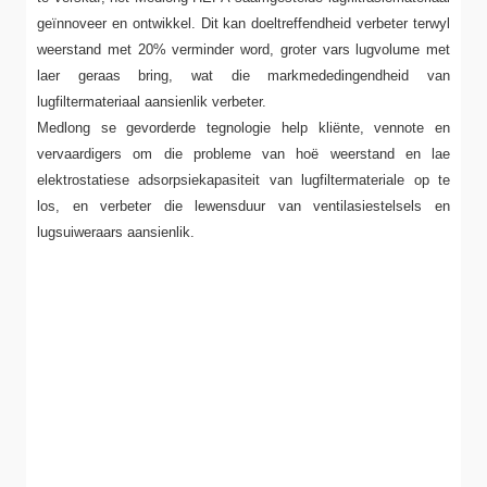
geïnnoveer en ontwikkel. Dit kan doeltreffendheid verbeter terwyl
weerstand met 20% verminder word, groter vars lugvolume met
laer geraas bring, wat die markmededingendheid van
lugfiltermateriaal aansienlik verbeter.
Medlong se gevorderde tegnologie help kliënte, vennote en
vervaardigers om die probleme van hoë weerstand en lae
elektrostatiese adsorpsiekapasiteit van lugfiltermateriale op te
los, en verbeter die lewensduur van ventilasiestelsels en
lugsuiweraars aansienlik.