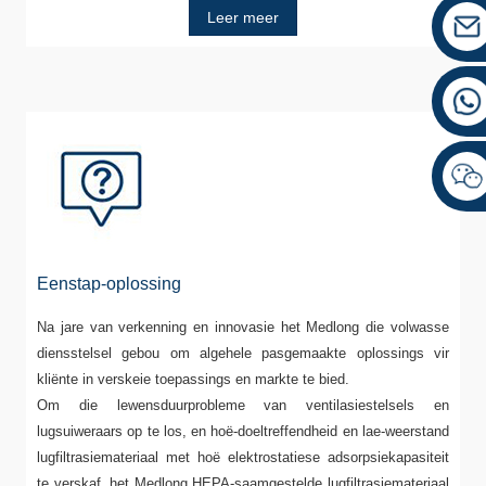
Leer meer
Eenstap-oplossing
Na jare van verkenning en innovasie het Medlong die volwasse
diensstelsel gebou om algehele pasgemaakte oplossings vir
kliënte in verskeie toepassings en markte te bied.
Om die lewensduurprobleme van ventilasiestelsels en
lugsuiweraars op te los, en hoë-doeltreffendheid en lae-weerstand
lugfiltrasiemateriaal met hoë elektrostatiese adsorpsiekapasiteit
te verskaf, het Medlong HEPA-saamgestelde lugfiltrasiemateriaal