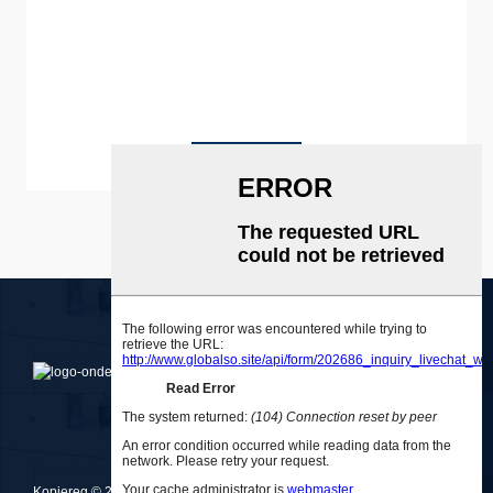
Leer meer
Kopiereg © 2010-2025 Medlong (Guangzhou) Holdings Co., Ltd.
粤