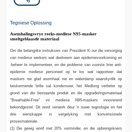
Tegniese Oplossing
Asemhalingsvrye reeks-mediese N95-masker
smeltgeblaasde materiaal
Om die belangrike instruksies van President Xi oor die versorging
van mediese werkers wat deelneem aan epidemievoorkoming en
-beheer te implementeer, en die probleme van voorste linie anti-
epidemie mediese personeel op te los wat rapporteer dat
maskers nie glad asemhaal nie en waterdamp waarskynlik op
beskermende brille sal kondenseer, het Medlong verbeter op
grond van die bestaande produk en die opgraderingsmateriaal
"Breathable-Free" vir mediese N95-maskers innoverend
bekendgestel. Dit word verwerk deur 'n nuwe tegnologie en het
drie eienskappe in vergelyking met konvensionele
prosesmateriale.
(1) Die gewig word met 20% verminder, en die opbrengskoers