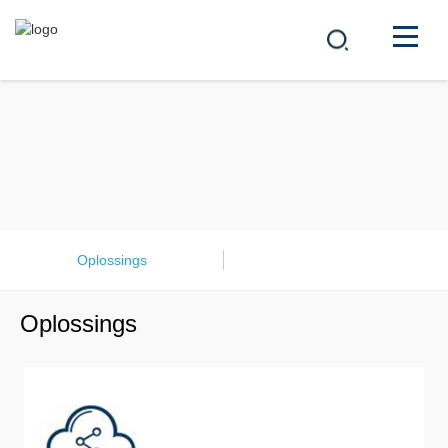
MAATSKAPPY
PRODUKTE
中文
OPLOSSINGS
NUUS
Oplossings
LOOPBAAN
Oplossings
KONTAK